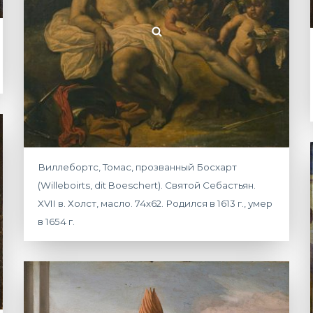
Виллебортс, Томас, прозванный Босхарт
(Willeboirts, dit Boeschert). Святой Себастьян.
XVII в. Холст, масло. 74х62. Родился в 1613 г., умер
в 1654 г.