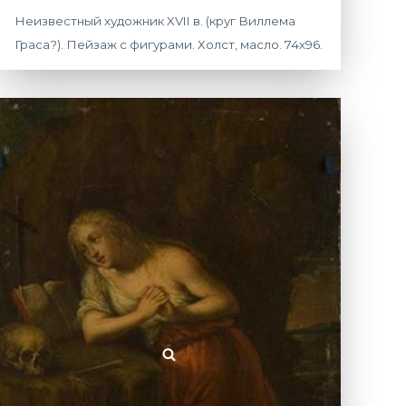
Неизвестный художник XVII в. (круг Виллема
Граса?). Пейзаж с фигурами. Холст, масло. 74х96.