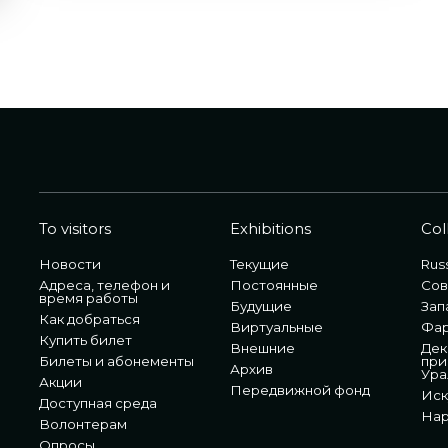
To visitors
Exhibitions
Col
Новости
Текущие
Russ
Адреса, телефон и
Постоянные
Сов
время работы
Будущие
Зап
Как добраться
Виртуальные
Фа
Купить билет
Внешние
Дек
Билеты и абонементы
при
Архив
Ура
Акции
Передвижной фонд
Иск
Доступная среда
Нар
Волонтерам
Опросы