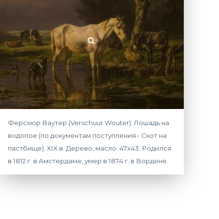
Ферсхюр Ваутер (Verschuur Wouter). Лошадь на
водопое (по документам поступления - Скот на
пастбище). XIX в. Дерево, масло. 47х43. Родился
в 1812 г. в Амстердаме, умер в 1874 г. в Вордене.