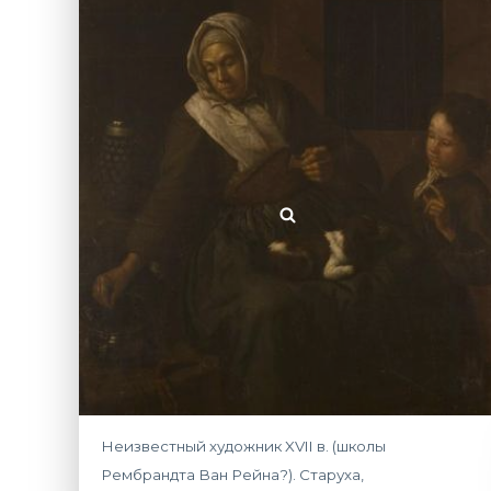
Неизвестный художник XVII в. (школы
Рембрандта Ван Рейна?). Старуха,