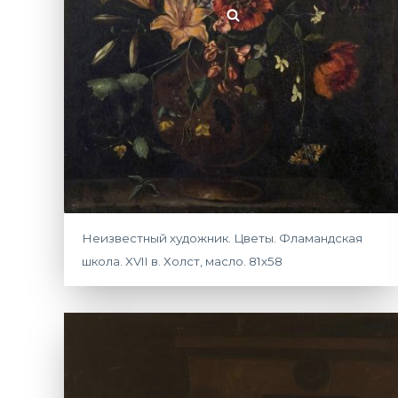
Неизвестный художник. Цветы. Фламандская
школа. XVII в. Холст, масло. 81х58