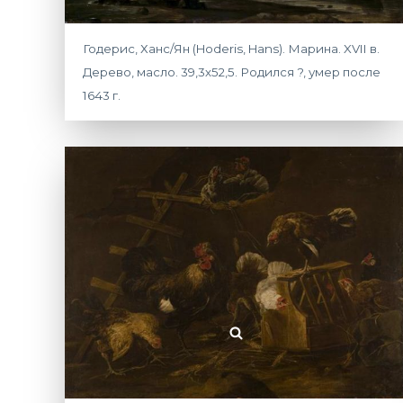
Годерис, Ханс/Ян (Hoderis, Hans). Марина. XVII в.
Дерево, масло. 39,3х52,5. Родился ?, умер после
1643 г.