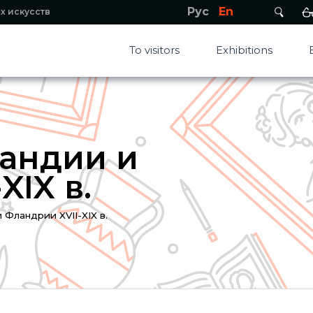
Рус
En
х искусств
To visitors
Exhibitions
ландии и
XIX в.
 Фландрии XVII-XIX в.