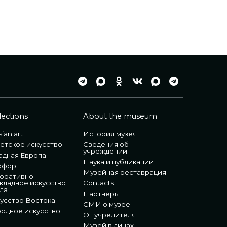
lections
About the museum
ian art
История музея
етское искусство
Сведения об
учреждении
адная Европа
Наука и публикации
рфор
Музейная реставрация
оративно-
кладное искусство
Contacts
ла
Партнеры
усство Востока
СМИ о музее
одное искусство
От учредителя
Музей в лицах