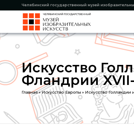
Челябинский государственный музей изобразительны
Искусство Гол
Фландрии XVII-
You
Главная
»
Искусство Европы
»
Искусство Голландии и
are
here