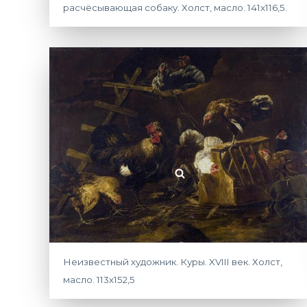
расчёсывающая собаку. Холст, масло. 141х116,5.
Неизвестный художник. Куры. XVIII век. Холст,
масло. 113х152,5