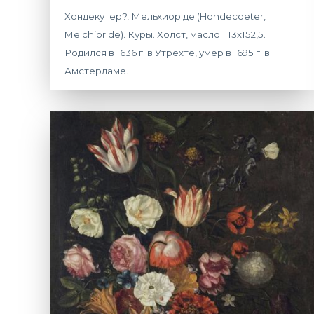
Хондекутер?, Мельхиор де (Hondecoeter,
Melchior de). Куры. Холст, масло. 113х152,5.
Родился в 1636 г. в Утрехте, умер в 1695 г. в
Амстердаме.