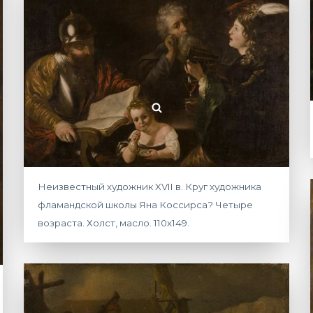
Неизвестный художник XVII в. Круг художника
фламандской школы Яна Коссирса? Четыре
возраста. Холст, масло. 110х149.