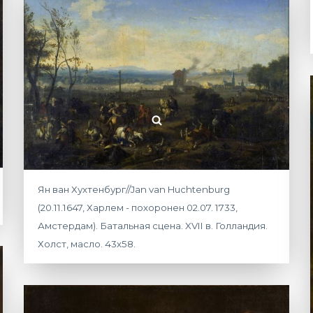
Ян ван Хухтенбург//Jan van Huchtenburg
(20.11.1647, Харлем - похоронен 02.07. 1733,
Амстердам). Батальная сцена. XVII в. Голландия.
Холст, масло. 43х58.