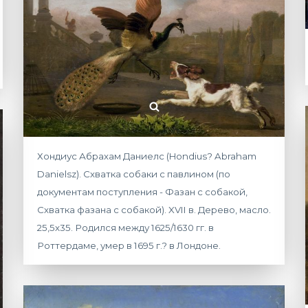
Хондиус Абрахам Даниелс (Hondius? Abraham
Danielsz). Схватка собаки с павлином (по
документам поступления - Фазан с собакой,
Схватка фазана с собакой). XVII в. Дерево, масло.
25,5х35. Родился между 1625/1630 гг. в
Роттердаме, умер в 1695 г.? в Лондоне.