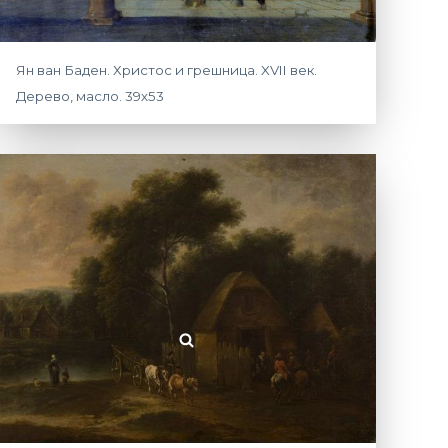
Ян ван Баден. Христос и грешница. XVII век.
Дерево, масло. 39х53