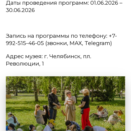
Даты проведения программ: 0
1
.06.202
6
–
30
.06.202
6
Запись на программы
по телефон
у
:
+7-
992-515-46-05
(звонки,
МАХ
,
Telegram
)
Адрес музея: г.
Челябинск,
пл.
Революции, 1