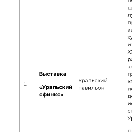
п
ш
л
п
а
х
и
X
р
з
Выставка
г
Уральский
к
«
Уральский
павильон
и
сфинкс
»
д
и
с
У
П