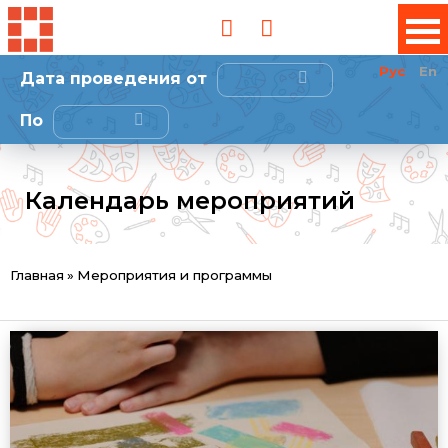
Рус
En
Дата проведения от
Дата
По
Дата
Календарь мероприятий
Вы
Главная
»
Мероприятия и программы
здесь