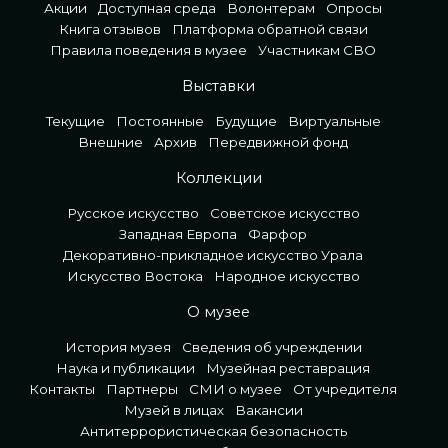
Акции
Доступная среда
Волонтерам
Опросы
Книга отзывов
Платформа обратной связи
Правила поведения в музее
Участникам СВО
Выставки
Текущие
Постоянные
Будущие
Виртуальные
Внешние
Архив
Передвижной фонд
Коллекции
Русское искусство
Советское искусство
Западная Европа
Фарфор
Декоративно-прикладное искусство Урала
Искусство Востока
Народное искусство
О музее
История музея
Сведения об учреждении
Наука и публикации
Музейная реставрация
Контакты
Партнеры
СМИ о музее
От учредителя
Музей в лицах
Вакансии
Антитеррористическая безопасность