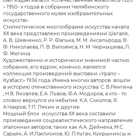
был издан каталог «Отечественная живопись 1920
– 1950- х годов в собрании Челябинского
государственного музея изобразительных
искусств».
Стилистическое многообразие искусства начала
ХХ века представлено произведениями Шегаля,
А. В. Шевченко, Р. Р. Фалька, М. М. Аксельрода, В.
Ф. Николаева, П. В. Вильямса, Н. М. Чернышева, Л.
Ф. Жегина.
Художественно и исторически значимой частью
собрания, его ядром, конечно, является
коллекция произведений выставки «Урало –
Кузбасс» 1936 года. Имена многих авторов вошли
в историю отечественного искусства: С. В.Рянгина
, Н.В. Яковлев, Е.А. Львов, Ф.А. Модоров, а кто - то
словно вернулся из небытия: К.А. Соколов, Я.
А.Чахров, Т.П. Лякин и другие.
Мощный блок искусства ХХ века составили
произведения соцреалистического направления
эталонных авторов, таких как А.А. Дейнека, М.С.
Сарьян, А. И.Лактионов, Ю. П.Кугач, Кукрыниксы и