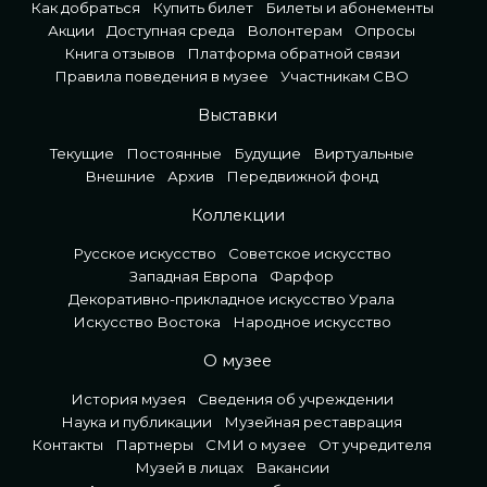
Как добраться
Купить билет
Билеты и абонементы
Акции
Доступная среда
Волонтерам
Опросы
Книга отзывов
Платформа обратной связи
Правила поведения в музее
Участникам СВО
Выставки
Текущие
Постоянные
Будущие
Виртуальные
Внешние
Архив
Передвижной фонд
Коллекции
Русское искусство
Советское искусство
Западная Европа
Фарфор
Декоративно-прикладное искусство Урала
Искусство Востока
Народное искусство
О музее
История музея
Сведения об учреждении
Наука и публикации
Музейная реставрация
Контакты
Партнеры
СМИ о музее
От учредителя
Музей в лицах
Вакансии