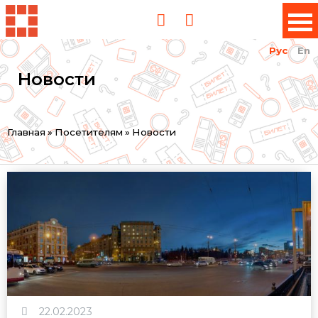
Рус
En
Новости
Вы
Главная
»
Посетителям
»
Новости
здесь
22.02.2023