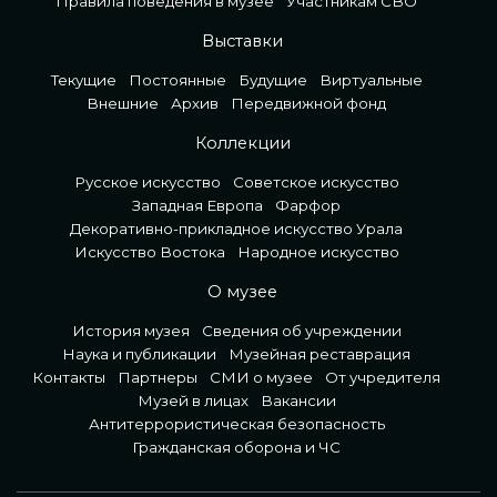
Правила поведения в музее
Участникам СВО
Выставки
Текущие
Постоянные
Будущие
Виртуальные
Внешние
Архив
Передвижной фонд
Коллекции
Русское искусство
Советское искусство
Западная Европа
Фарфор
Декоративно-прикладное искусство Урала
Искусство Востока
Народное искусство
О музее
История музея
Сведения об учреждении
Наука и публикации
Музейная реставрация
Контакты
Партнеры
СМИ о музее
От учредителя
Музей в лицах
Вакансии
Антитеррористическая безопасность
Гражданская оборона и ЧС