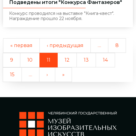
Подведены итоги "Конкурса Фантазеров"
Конкурс проводился на выставке "Книга-квест".
Награждение прошло 22 ноября.
« первая
‹ предыдущая
…
8
9
10
11
12
13
14
15
…
›
»