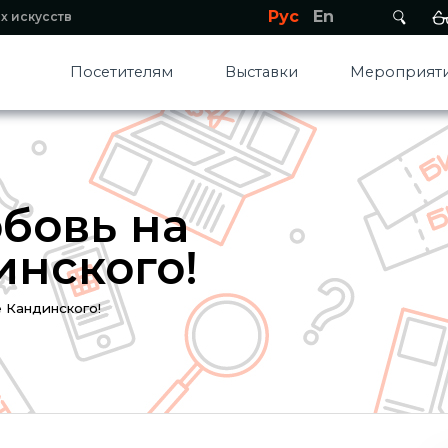
Рус
En
х искусств
Посетителям
Выставки
Мероприяти
бовь на
инского!
 Кандинского!