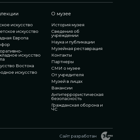
ллекции
О музее
ское искусство
История музея
етское искусство
Сведения об
учреждении
адная Европа
Наука и публикации
рфор
Музейная реставрация
оративно-
кладное искусство
Контакты
ла
Партнеры
усство Востока
СМИ о музее
одное искусство
От учредителя
Музей в лицах
Вакансии
Антитеррористическая
безопасность
Гражданская оборона и
ЧС
Сайт разработан