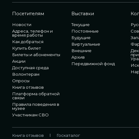
Посетителям
Выставки
Ко
Новости
Текущие
Рус
Адреса, телефон и
Постоянные
Сов
время работы
Будущие
Зап
Как добраться
Виртуальные
Фа
Купить билет
Внешние
Дек
Билеты и абонементы
при
Архив
Ура
Акции
Передвижной фонд
Иск
Доступная среда
Нар
Волонтерам
Опросы
Книга отзывов
Платформа обратной
связи
Правила поведения в
музее
Участникам СВО
Книга отзывов
Госкаталог