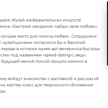
раля, Музей изобразительных искусств
инке «Быстрые свидания: найди свою любовь».
е лучшее место для поиска любви». Сотрудники
! С музейщиками согласился бы и Василий
 первая в истории музея арт-вечеринка быстрых
тен под названием «speed-dating»), ведь
го будущей женой Ниной прошло именно в
у войдут знакомство с выставкой и рассказ об
ы, мастер-класс для творческого сближения
да».