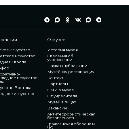
ллекции
О музее
ское искусство
История музея
етское искусство
Сведения об
учреждении
адная Европа
Наука и публикации
рфор
Музейная реставрация
оративно-
кладное искусство
Контакты
ла
Партнеры
усство Востока
СМИ о музее
одное искусство
От учредителя
Музей в лицах
Вакансии
Антитеррористическая
безопасность
Гражданская оборона и
ЧС