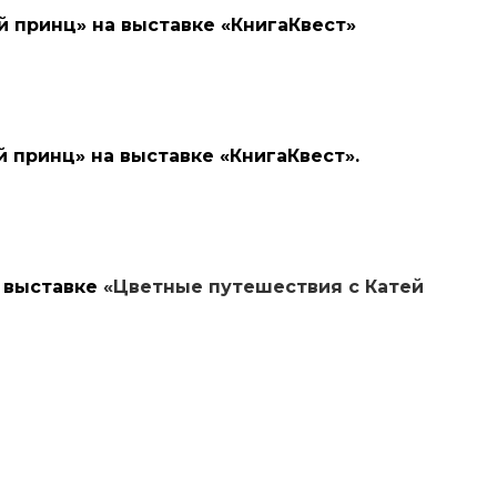
й принц»
на выставке «КнигаКвест»
й принц»
на выставке «КнигаКвест».
а выставке
«Цветные путешествия с Катей