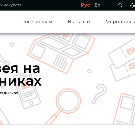
Рус
En
х искусств
Посетителям
Выставки
Мероприяти
ея на
никах
аздниках