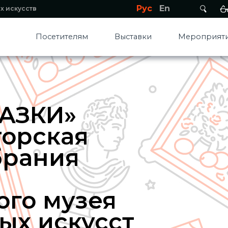
Рус
En
х искусств
Посетителям
Выставки
Мероприяти
АЗКИ»
торская
брания
ого музея
ых искусст