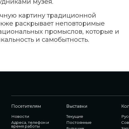
удниками музея.
очную картину традиционной
также раскрывает неповторимые
ациональных промыслов, которые и
кальность и самобытность.
Посетителям
Выставки
Ко
Новости
Текущие
Рус
Адреса, телефон и
Постоянные
Сов
время работы
Будущие
Зап