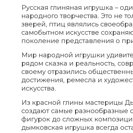
Русская глиняная игрушка – од
народного творчества. Это не т
зверей, птиц являлись своеобр
самобытном искусстве сохраняю
поколение представления о при
Мир народной игрушки удивите
рядом сказка и реальность, сов
своему отразились общественный
достижения, ремесла и художес
искусства.
Из красной глины мастерицы Д
создают самые разнообразные с
фигурок до сложных композиций
дымковская игрушка всегда оста