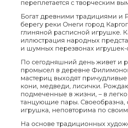
переплетается с творческим вы
Богат древними традициями и Р
берегу реки Онеги город Карго
глиняной расписной игрушке. К
иллюстрация народных предста
и шумных перезвонах игрушек-с
По сегодняшний день живет и 
промысел в деревне Филимоново
мастериц выходят причудливые
кони, медведи, лисички. Рожда
подмеченные в жизни, – в легк
танцующие пары. Своеобразна,
игрушка, неповторима по своим
На основе традиционных худож