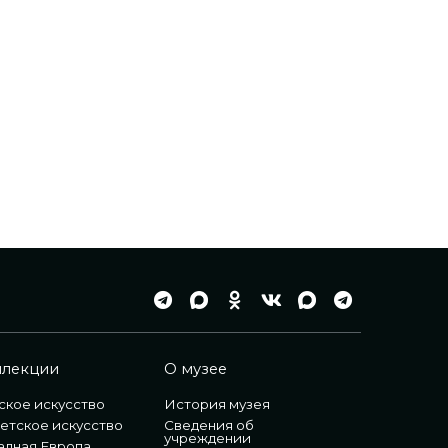
ллекции
О музее
ское искусство
История музея
етское искусство
Сведения об
учреждении
адная Европа