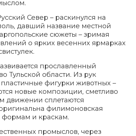
мыслом.
усский Север – раскинулся на
поль, давший название местной
аргопольские сюжеты – зримая
влений о ярких весенних ярмарках
вистулек.
развивается прославленный
 Тульской области. Из рук
 пластичные фигурки животных –
ются новые композиции, сметливо
ом движении сплетаются
 оригинальна филимоновская
 формам и краскам.
ественных промыслов, через