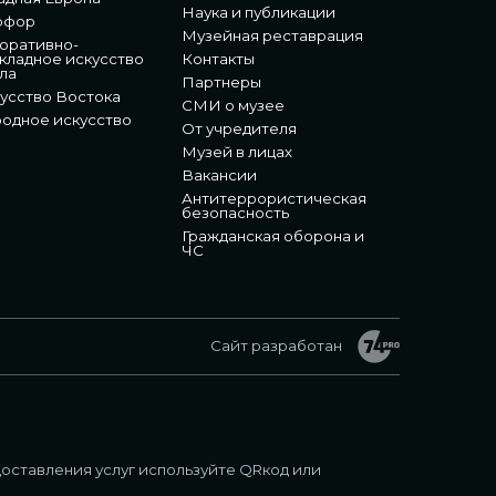
Наука и публикации
рфор
Музейная реставрация
оративно-
кладное искусство
Контакты
ла
Партнеры
усство Востока
СМИ о музее
одное искусство
От учредителя
Музей в лицах
Вакансии
Антитеррористическая
безопасность
Гражданская оборона и
ЧС
Сайт разработан
оставления услуг используйте QRкод или