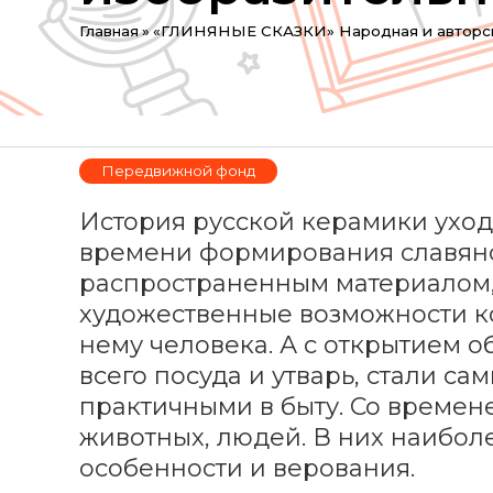
Вы
Главная
»
«ГЛИНЯНЫЕ СКАЗКИ» Народная и авторская
здесь
Передвижной фонд
История русской керамики уходи
времени формирования славянс
распространенным материалом,
художественные возможности к
нему человека. А с открытием 
всего посуда и утварь, стали 
практичными в быту. Со времен
животных, людей. В них наибол
особенности и верования.