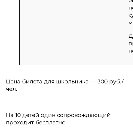
о
п
х
м
Д
п
п
Цена билета
для школьника
—
3
0
0 руб
./
чел.
На 10 детей один сопровождающий
проходит бесплатно