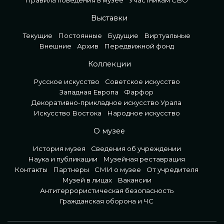
Правила поведения в музее
Участникам СВО
Выставки
Текущие
Постоянные
Будущие
Виртуальные
Внешние
Архив
Передвижной фонд
Коллекции
Русское искусство
Советское искусство
Западная Европа
Фарфор
Декоративно-прикладное искусство Урала
Искусство Востока
Народное искусство
О музее
История музея
Сведения об учреждении
Наука и публикации
Музейная реставрация
Контакты
Партнеры
СМИ о музее
От учредителя
Музей в лицах
Вакансии
Антитеррористическая безопасность
Гражданская оборона и ЧС